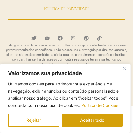
POLÍTICA DE PRIVACIDADE
Este guia é para te ajudar a planejar melhor sua viagem, entretanto não podemos
garantir resultados específicos. Todo o conteúdo é protegido por direitos autorais,
clientes não estão permitidos a cópia total ou parcialmente o conteúdo, distribuir,
compartilhar senha de acesso com outra pessoa ou teceira parte, ficando
submetido às leis de direitos autorais
Valorizamos sua privacidade
Copyright 2024. FFGUIDE. Todos os direitos reservados
Desenvolvido por
MUFASA
Utilizamos cookies para aprimorar sua experiência de
navegação, exibir anúncios ou conteúdo personalizado e
analisar nosso tráfego. Ao clicar em “Aceitar todos”, você
concorda com nosso uso de cookies.
Política de Cookies
Rejeitar
Aceitar tudo